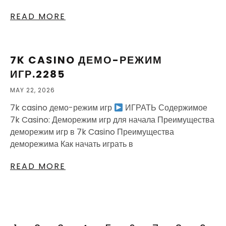
READ MORE
7K CASINO ДЕМО-РЕЖИМ
ИГР.2285
MAY 22, 2026
7k casino демо-режим игр
ИГРАТЬ Содержимое
7k Casino: Деморежим игр для начала Преимущества
деморежим игр в 7k Casino Преимущества
деморежима Как начать играть в
READ MORE