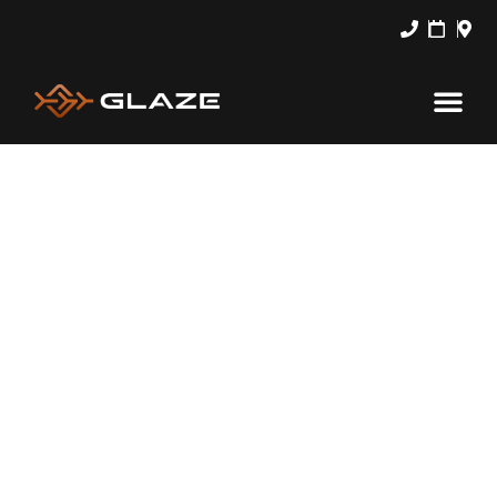
CONTACT US