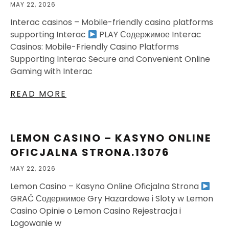
MAY 22, 2026
Interac casinos – Mobile-friendly casino platforms
supporting Interac
PLAY Содержимое Interac
Casinos: Mobile-Friendly Casino Platforms
Supporting Interac Secure and Convenient Online
Gaming with Interac
READ MORE
LEMON CASINO – KASYNO ONLINE
OFICJALNA STRONA.13076
MAY 22, 2026
Lemon Casino – Kasyno Online Oficjalna Strona
GRAĆ Содержимое Gry Hazardowe i Sloty w Lemon
Casino Opinie o Lemon Casino Rejestracja i
Logowanie w