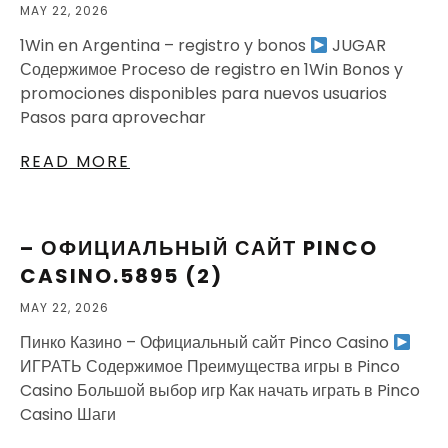
MAY 22, 2026
1Win en Argentina – registro y bonos
JUGAR
Содержимое Proceso de registro en 1Win Bonos y
promociones disponibles para nuevos usuarios
Pasos para aprovechar
READ MORE
– ОФИЦИАЛЬНЫЙ САЙТ PINCO
CASINO.5895 (2)
MAY 22, 2026
Пинко Казино – Официальный сайт Pinco Casino
ИГРАТЬ Содержимое Преимущества игры в Pinco
Casino Большой выбор игр Как начать играть в Pinco
Casino Шаги