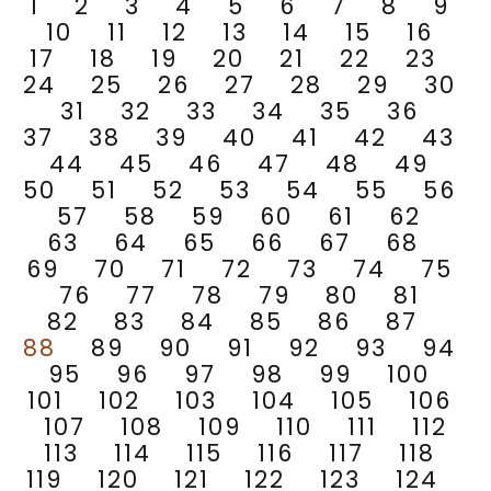
1
2
3
4
5
6
7
8
9
10
11
12
13
14
15
16
17
18
19
20
21
22
23
24
25
26
27
28
29
30
31
32
33
34
35
36
37
38
39
40
41
42
43
44
45
46
47
48
49
50
51
52
53
54
55
56
57
58
59
60
61
62
63
64
65
66
67
68
69
70
71
72
73
74
75
76
77
78
79
80
81
82
83
84
85
86
87
88
89
90
91
92
93
94
95
96
97
98
99
100
101
102
103
104
105
106
107
108
109
110
111
112
113
114
115
116
117
118
119
120
121
122
123
124