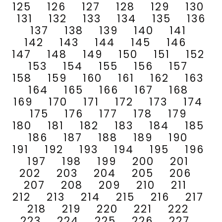
125
126
127
128
129
130
131
132
133
134
135
136
137
138
139
140
141
142
143
144
145
146
147
148
149
150
151
152
153
154
155
156
157
158
159
160
161
162
163
164
165
166
167
168
169
170
171
172
173
174
175
176
177
178
179
180
181
182
183
184
185
186
187
188
189
190
191
192
193
194
195
196
197
198
199
200
201
202
203
204
205
206
207
208
209
210
211
212
213
214
215
216
217
218
219
220
221
222
223
224
225
226
227