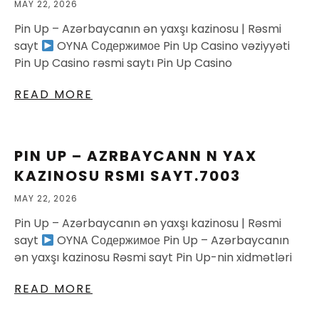
MAY 22, 2026
Pin Up – Azərbaycanın ən yaxşı kazinosu | Rəsmi
sayt
OYNA Содержимое Pin Up Casino vəziyyəti
Pin Up Casino rəsmi saytı Pin Up Casino
READ MORE
PIN UP – AZRBAYCANN N YAX
KAZINOSU RSMI SAYT.7003
MAY 22, 2026
Pin Up – Azərbaycanın ən yaxşı kazinosu | Rəsmi
sayt
OYNA Содержимое Pin Up – Azərbaycanın
ən yaxşı kazinosu Rəsmi sayt Pin Up-nin xidmətləri
READ MORE