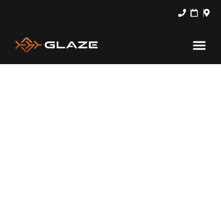
CONTACT US