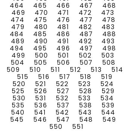
464
465
466
467
468
469
470
471
472
473
474
475
476
477
478
479
480
481
482
483
484
485
486
487
488
489
490
491
492
493
494
495
496
497
498
499
500
501
502
503
504
505
506
507
508
509
510
511
512
513
514
515
516
517
518
519
520
521
522
523
524
525
526
527
528
529
530
531
532
533
534
535
536
537
538
539
540
541
542
543
544
545
546
547
548
549
550
551