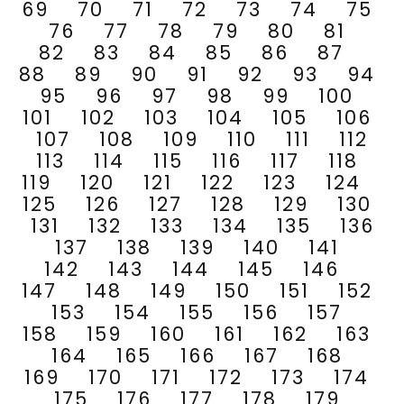
69
70
71
72
73
74
75
76
77
78
79
80
81
82
83
84
85
86
87
88
89
90
91
92
93
94
95
96
97
98
99
100
101
102
103
104
105
106
107
108
109
110
111
112
113
114
115
116
117
118
119
120
121
122
123
124
125
126
127
128
129
130
131
132
133
134
135
136
137
138
139
140
141
142
143
144
145
146
147
148
149
150
151
152
153
154
155
156
157
158
159
160
161
162
163
164
165
166
167
168
169
170
171
172
173
174
175
176
177
178
179