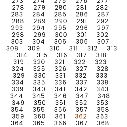
273
274
275
276
277
278
279
280
281
282
283
284
285
286
287
288
289
290
291
292
293
294
295
296
297
298
299
300
301
302
303
304
305
306
307
308
309
310
311
312
313
314
315
316
317
318
319
320
321
322
323
324
325
326
327
328
329
330
331
332
333
334
335
336
337
338
339
340
341
342
343
344
345
346
347
348
349
350
351
352
353
354
355
356
357
358
359
360
361
362
363
364
365
366
367
368