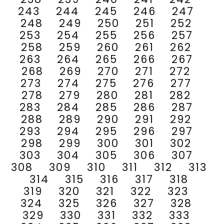
243
244
245
246
247
248
249
250
251
252
253
254
255
256
257
258
259
260
261
262
263
264
265
266
267
268
269
270
271
272
273
274
275
276
277
278
279
280
281
282
283
284
285
286
287
288
289
290
291
292
293
294
295
296
297
298
299
300
301
302
303
304
305
306
307
308
309
310
311
312
313
314
315
316
317
318
319
320
321
322
323
324
325
326
327
328
329
330
331
332
333