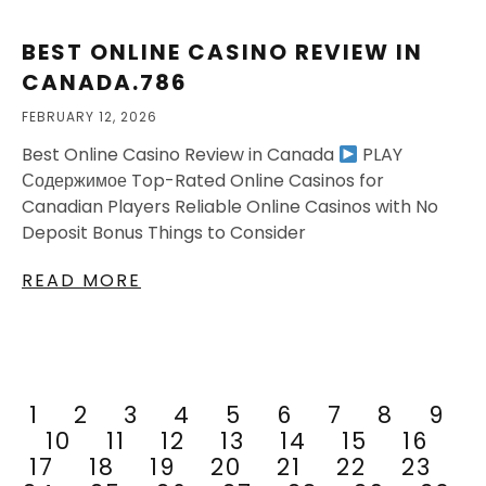
BEST ONLINE CASINO REVIEW IN
CANADA.786
FEBRUARY 12, 2026
Best Online Casino Review in Canada
PLAY
Содержимое Top-Rated Online Casinos for
Canadian Players Reliable Online Casinos with No
Deposit Bonus Things to Consider
READ MORE
1
2
3
4
5
6
7
8
9
10
11
12
13
14
15
16
17
18
19
20
21
22
23