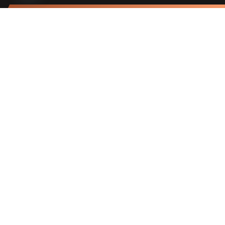
AL QUOZ INDUSTRIAL AREA 3 – DUBAI
GET DIRECTION
SAT – THU: 9:00 AM – 7:00 PM
FRIDAY : CLOSED