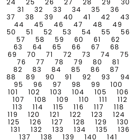
24
25
26
27
28
29
30
31
32
33
34
35
36
37
38
39
40
41
42
43
44
45
46
47
48
49
50
51
52
53
54
55
56
57
58
59
60
61
62
63
64
65
66
67
68
69
70
71
72
73
74
75
76
77
78
79
80
81
82
83
84
85
86
87
88
89
90
91
92
93
94
95
96
97
98
99
100
101
102
103
104
105
106
107
108
109
110
111
112
113
114
115
116
117
118
119
120
121
122
123
124
125
126
127
128
129
130
131
132
133
134
135
136
137
138
139
140
141