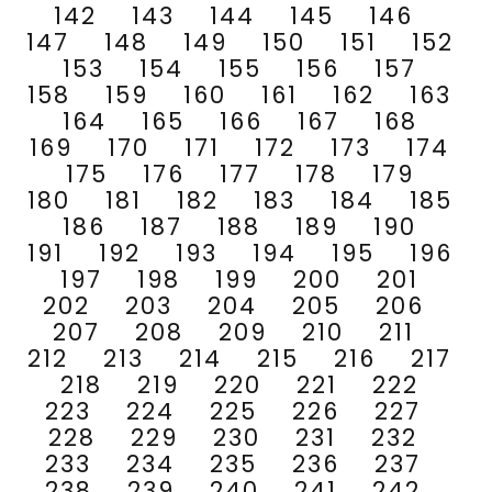
142
143
144
145
146
147
148
149
150
151
152
153
154
155
156
157
158
159
160
161
162
163
164
165
166
167
168
169
170
171
172
173
174
175
176
177
178
179
180
181
182
183
184
185
186
187
188
189
190
191
192
193
194
195
196
197
198
199
200
201
202
203
204
205
206
207
208
209
210
211
212
213
214
215
216
217
218
219
220
221
222
223
224
225
226
227
228
229
230
231
232
233
234
235
236
237
238
239
240
241
242