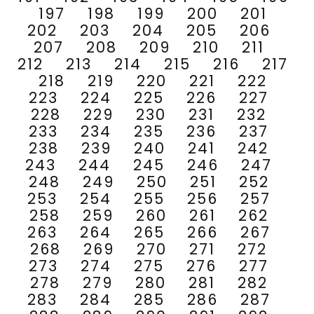
197
198
199
200
201
202
203
204
205
206
207
208
209
210
211
212
213
214
215
216
217
218
219
220
221
222
223
224
225
226
227
228
229
230
231
232
233
234
235
236
237
238
239
240
241
242
243
244
245
246
247
248
249
250
251
252
253
254
255
256
257
258
259
260
261
262
263
264
265
266
267
268
269
270
271
272
273
274
275
276
277
278
279
280
281
282
283
284
285
286
287