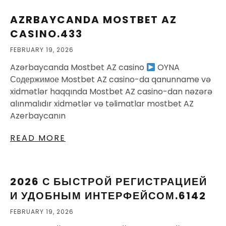
AZRBAYCANDA MOSTBET AZ
CASINO.433
FEBRUARY 19, 2026
Azərbaycanda Mostbet AZ casino
OYNA
Содержимое Mostbet AZ casino-da qanunname və
xidmətlər haqqında Mostbet AZ casino-dan nəzərə
alınmalıdır xidmətlər və təlimatlar mostbet AZ
Azerbaycanın
READ MORE
2026 С БЫСТРОЙ РЕГИСТРАЦИЕЙ
И УДОБНЫМ ИНТЕРФЕЙСОМ.6142
FEBRUARY 19, 2026