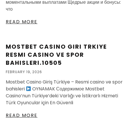
моментальными выплатами Щедрые акции и бонусы:
что
READ MORE
MOSTBET CASINO GIRI TRKIYE
RESMI CASINO VE SPOR
BAHISLERI.10505
FEBRUARY 19, 2026
Mostbet Casino Giriş Türkiye – Resmi casino ve spor
bahisleri
OYNAMAK Содержимое Mostbet
Casino’nun Türkiye’deki Varlığı ve İstikrarlı Hizmeti
Türk Oyuncular için En Güvenli
READ MORE