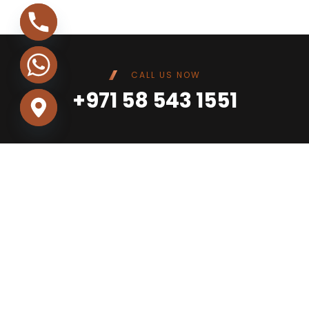
CALL US NOW
+971 58 543 1551
AL QUOZ INDUSTRIAL AREA 3 – DUBAI