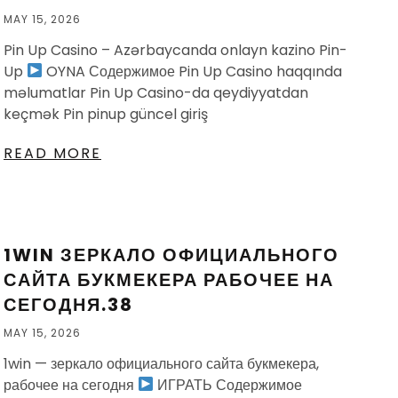
MAY 15, 2026
Pin Up Casino – Azərbaycanda onlayn kazino Pin-
Up
OYNA Содержимое Pin Up Casino haqqında
məlumatlar Pin Up Casino-da qeydiyyatdan
keçmək Pin pinup güncel giriş
READ MORE
1WIN ЗЕРКАЛО ОФИЦИАЛЬНОГО
САЙТА БУКМЕКЕРА РАБОЧЕЕ НА
СЕГОДНЯ.38
MAY 15, 2026
1win — зеркало официального сайта букмекера,
рабочее на сегодня
ИГРАТЬ Содержимое