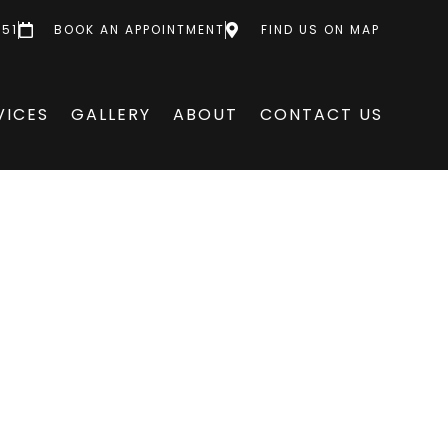
551
BOOK AN APPOINTMENT
FIND US ON MAP
VICES
GALLERY
ABOUT
CONTACT US