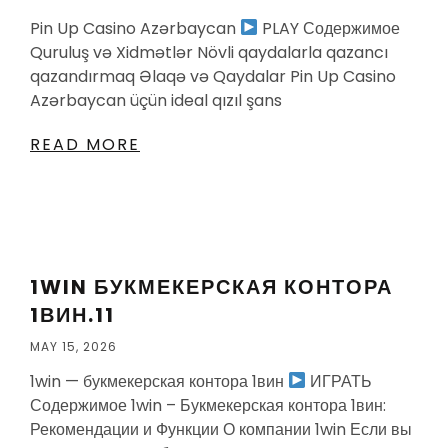
Pin Up Casino Azərbaycan
PLAY Содержимое
Quruluş və Xidmətlər Növli qaydalarla qazancı
qazandırmaq Əlaqə və Qaydalar Pin Up Casino
Azərbaycan üçün ideal qızıl şans
READ MORE
1WIN БУКМЕКЕРСКАЯ КОНТОРА
1ВИН.11
MAY 15, 2026
1win — букмекерская контора 1вин
ИГРАТЬ
Содержимое 1win – Букмекерская контора 1вин:
Рекомендации и Функции О компании 1win Если вы