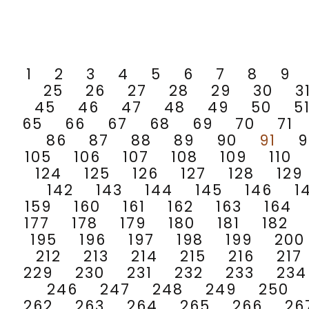
1
2
3
4
5
6
7
8
9
25
26
27
28
29
30
3
45
46
47
48
49
50
5
65
66
67
68
69
70
71
86
87
88
89
90
91
9
105
106
107
108
109
110
124
125
126
127
128
129
142
143
144
145
146
1
159
160
161
162
163
164
177
178
179
180
181
182
195
196
197
198
199
200
212
213
214
215
216
217
229
230
231
232
233
234
246
247
248
249
250
262
263
264
265
266
26