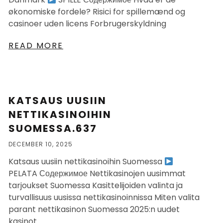
økonomiske fordele? Risici for spillemænd og
casinoer uden licens Forbrugerskyldning
READ MORE
KATSAUS UUSIIN
NETTIKASINOIHIN
SUOMESSA.637
DECEMBER 10, 2025
Katsaus uusiin nettikasinoihin Suomessa
PELATA Содержимое Nettikasinojen uusimmat
tarjoukset Suomessa Kasittelijoiden valinta ja
turvallisuus uusissa nettikasinoinnissa Miten valita
parant nettikasinon Suomessa 2025:n uudet
kasinot