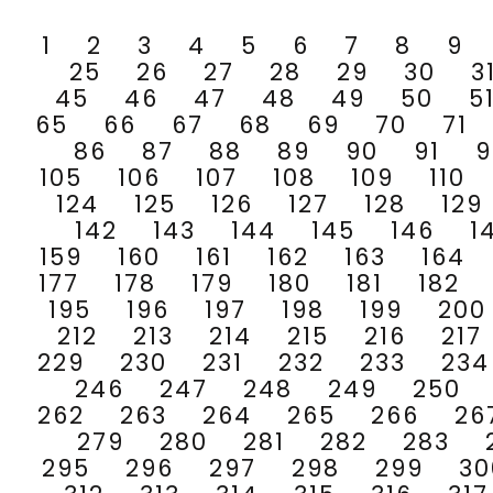
1
2
3
4
5
6
7
8
9
25
26
27
28
29
30
3
45
46
47
48
49
50
5
65
66
67
68
69
70
71
86
87
88
89
90
91
9
105
106
107
108
109
110
124
125
126
127
128
129
142
143
144
145
146
1
159
160
161
162
163
164
177
178
179
180
181
182
195
196
197
198
199
200
212
213
214
215
216
217
229
230
231
232
233
234
246
247
248
249
250
262
263
264
265
266
26
279
280
281
282
283
295
296
297
298
299
30