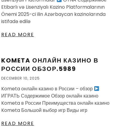
Etibarlı və Lisenziyalı Kazino Platformalarının
Önemi 2025-ci ilin Azərbaycan kazinolarında
istifadə edilə
READ MORE
KOMETA ОНЛАЙН КАЗИНО В
РОССИИ ОБЗОР.5989
DECEMBER 10, 2025
Kometa онлайн казино в России – обзор
ИГРАТЬ Содержимое Обзор онлайн казино
Kometa в России Преимущества онлайн казино
Kometa Большой выбор игр Виды игр
READ MORE