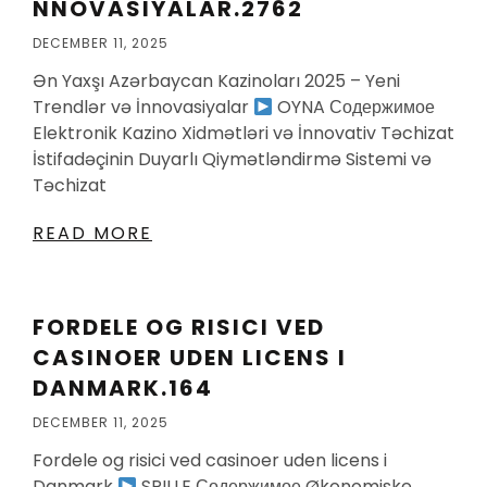
NNOVASIYALAR.2762
DECEMBER 11, 2025
Ən Yaxşı Azərbaycan Kazinoları 2025 – Yeni
Trendlər və İnnovasiyalar
OYNA Содержимое
Elektronik Kazino Xidmətləri və İnnovativ Təchizat
İstifadəçinin Duyarlı Qiymətləndirmə Sistemi və
Təchizat
READ MORE
FORDELE OG RISICI VED
CASINOER UDEN LICENS I
DANMARK.164
DECEMBER 11, 2025
Fordele og risici ved casinoer uden licens i
Danmark
SPILLE Содержимое Økonomiske