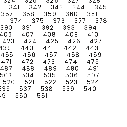
324
325
326
327
328
341
342
343
344
345
357
358
359
360
361
3
374
375
376
377
378
390
391
392
393
394
406
407
408
409
410
423
424
425
426
427
439
440
441
442
443
455
456
457
458
459
471
472
473
474
475
487
488
489
490
491
503
504
505
506
507
520
521
522
523
524
536
537
538
539
540
49
550
551