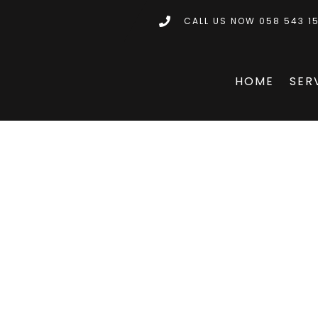
CALL US NOW 058 543 1
HOME
SER