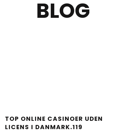
BLOG
TOP ONLINE CASINOER UDEN
LICENS I DANMARK.119