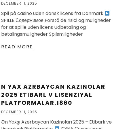
DECEMBER 11, 2025
Spil på casino uden dansk licens fra Danmark
SPILLE Содержимое Forstå de risici og muligheder
for at spille uden licens Udbetaling og
betalingsmuligheder Spilsmiligheder
READ MORE
N YAX AZRBAYCAN KAZINOLAR
2025 ETIBARL V LISENZIYAL
PLATFORMALAR.1860
DECEMBER 11, 2025
Ən Yaxşı Azərbaycan Kazinoları 2025 – Etibarlı və
Lisenziyalı Platformalar
OYNA Содержимое