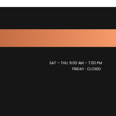
SAT – THU: 9:00 AM – 7:00 PM
FRIDAY : CLOSED