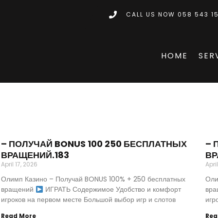
CALL US NOW 058 543 1
HOME
SER
– ПОЛУЧАЙ BONUS 100 250 БЕСПЛАТНЫХ
– 
ВРАЩЕНИЙ.183
ВР
April 17, 2026
Apri
Олимп Казино – Получай BONUS 100% + 250 бесплатных
Оли
вращений
ИГРАТЬ Содержимое Удобство и комфорт
вр
игроков на первом месте Большой выбор игр и слотов
игр
Read More
Rea