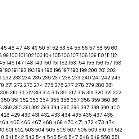
45
46
47
48
49
50
51
52
53
54
55
56
57
58
59
60
8
99
100
101
102
103
104
105
106
107
108
109
110
111
112
45
146
147
148
149
150
151
152
153
154
155
156
157
158
9
190
191
192
193
194
195
196
197
198
199
200
201
202
1
232
233
234
235
236
237
238
239
240
241
242
243
70
271
272
273
274
275
276
277
278
279
280
281
309
310
311
312
313
314
315
316
317
318
319
320
321
322
350
351
352
353
354
355
356
357
358
359
360
361
8
389
390
391
392
393
394
395
396
397
398
399
400
428
429
430
431
432
433
434
435
436
437
438
464
465
466
467
468
469
470
471
472
473
474
00
501
502
503
504
505
506
507
508
509
510
511
512
40
541
542
543
544
545
546
547
548
549
550
551