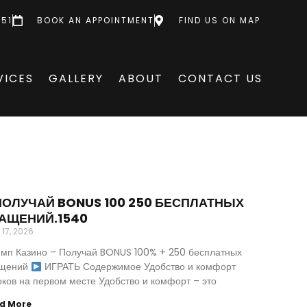
551
BOOK AN APPOINTMENT
FIND US ON MAP
VICES
GALLERY
ABOUT
CONTACT US
ПОЛУЧАЙ BONUS 100 250 БЕСПЛАТНЫХ
АЩЕНИЙ.1540
l 17, 2026
мп Казино – Получай BONUS 100% + 250 бесплатных
ащений
ИГРАТЬ Содержимое Удобство и комфорт
оков на первом месте Удобство и комфорт – это
d More