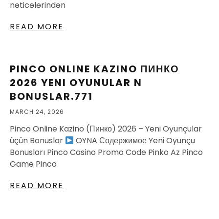
nəticələrindən
READ MORE
PINCO ONLINE KAZINO ПИНКО
2026 YENI OYUNULAR N
BONUSLAR.771
MARCH 24, 2026
Pinco Online Kazino (Пинко) 2026 – Yeni Oyunçular
üçün Bonuslar
OYNA Содержимое Yeni Oyunçu
Bonusları Pinco Casino Promo Code Pinko Az Pinco
Game Pinco
READ MORE