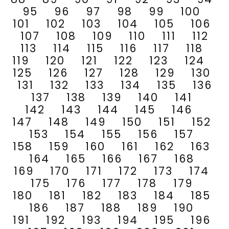
95
96
97
98
99
100
101
102
103
104
105
106
107
108
109
110
111
112
113
114
115
116
117
118
119
120
121
122
123
124
125
126
127
128
129
130
131
132
133
134
135
136
137
138
139
140
141
142
143
144
145
146
147
148
149
150
151
152
153
154
155
156
157
158
159
160
161
162
163
164
165
166
167
168
169
170
171
172
173
174
175
176
177
178
179
180
181
182
183
184
185
186
187
188
189
190
191
192
193
194
195
196