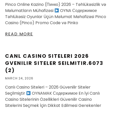
Pinco Online Kazino (Пинко) 2026 – Təhlükəsizlik və
Məlumatların Mühafizəsi
OYNA Содержимое
Təhlükəsiz Oyunlar Üçün Məlumat Məhafizəsi Pinco
Casino (Pinco) Promo Code və Pinko
READ MORE
CANL CASINO SITELERI 2026
GVENILIR SITELER SEILMITIR.6073
(2)
MARCH 24, 2026
Canlı Casino Siteleri – 2026 Güvenilir Siteler
Seçilmiştir
OYNAMAK Содержимое En İyi Canlı
Casino Sitelerinin Özellikleri Güvenilir Casino
Sitelerini Seçmek İçin Dikkat Edilmesi Gerekenler