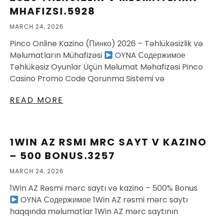
MHAFIZSI.5928
MARCH 24, 2026
Pinco Online Kazino (Пинко) 2026 – Təhlükəsizlik və
Məlumatların Mühafizəsi
OYNA Содержимое
Təhlükəsiz Oyunlar Üçün Məlumat Məhafizəsi Pinco
Casino Promo Code Qorunma Sistemi və
READ MORE
1WIN AZ RSMI MRC SAYT V KAZINO
– 500 BONUS.3257
MARCH 24, 2026
1Win AZ Rəsmi mərc saytı və kazino – 500% Bonus
OYNA Содержимое 1Win AZ rəsmi mərc saytı
haqqında məlumatlar 1Win AZ mərc saytının