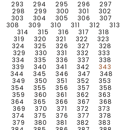
293
294
295
296
297
298
299
300
301
302
303
304
305
306
307
308
309
310
311
312
313
314
315
316
317
318
319
320
321
322
323
324
325
326
327
328
329
330
331
332
333
334
335
336
337
338
339
340
341
342
343
344
345
346
347
348
349
350
351
352
353
354
355
356
357
358
359
360
361
362
363
364
365
366
367
368
369
370
371
372
373
374
375
376
377
378
379
380
381
382
383
384
385
386
387
388