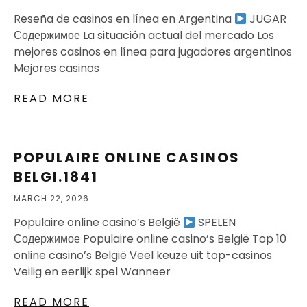
Reseña de casinos en línea en Argentina
JUGAR
Содержимое La situación actual del mercado Los
mejores casinos en línea para jugadores argentinos
Mejores casinos
READ MORE
POPULAIRE ONLINE CASINOS
BELGI.1841
MARCH 22, 2026
Populaire online casino’s België
SPELEN
Содержимое Populaire online casino’s België Top 10
online casino’s België Veel keuze uit top-casinos
Veilig en eerlijk spel Wanneer
READ MORE