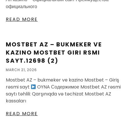
официального
READ MORE
MOSTBET AZ – BUKMEKER VE
KAZINO MOSTBET GIRI RSMI
SAYT.12698 (2)
MARCH 21, 2026
Mostbet AZ – bukmeker ve kazino Mostbet – Giriş
rəsmi sayt
OYNA Содержимое Mostbet AZ rəsmi
saytı təhlili: Qarşınıqda və təchizat Mostbet AZ
kassaları
READ MORE