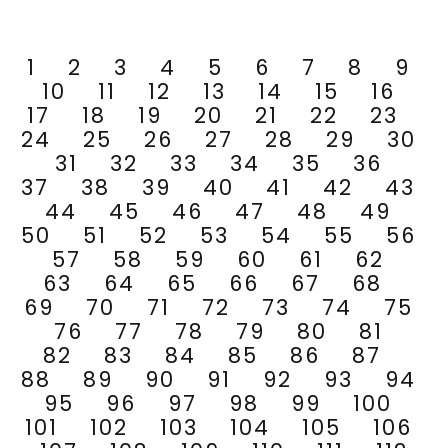
1
2
3
4
5
6
7
8
9
10
11
12
13
14
15
16
17
18
19
20
21
22
23
24
25
26
27
28
29
30
31
32
33
34
35
36
37
38
39
40
41
42
43
44
45
46
47
48
49
50
51
52
53
54
55
56
57
58
59
60
61
62
63
64
65
66
67
68
69
70
71
72
73
74
75
76
77
78
79
80
81
82
83
84
85
86
87
88
89
90
91
92
93
94
95
96
97
98
99
100
101
102
103
104
105
106