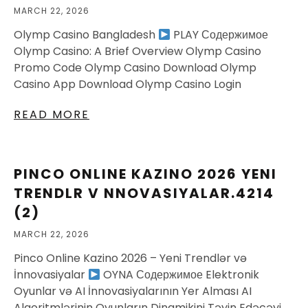
MARCH 22, 2026
Olymp Casino Bangladesh
PLAY Содержимое
Olymp Casino: A Brief Overview Olymp Casino
Promo Code Olymp Casino Download Olymp
Casino App Download Olymp Casino Login
READ MORE
PINCO ONLINE KAZINO 2026 YENI
TRENDLR V NNOVASIYALAR.4214
(2)
MARCH 22, 2026
Pinco Online Kazino 2026 – Yeni Trendlər və
İnnovasiyalar
OYNA Содержимое Elektronik
Oyunlar və AI İnnovasiyalarının Yer Alması AI
Alqoritmlərinin Oyunların Dinamikini Təyin Edəcəyi