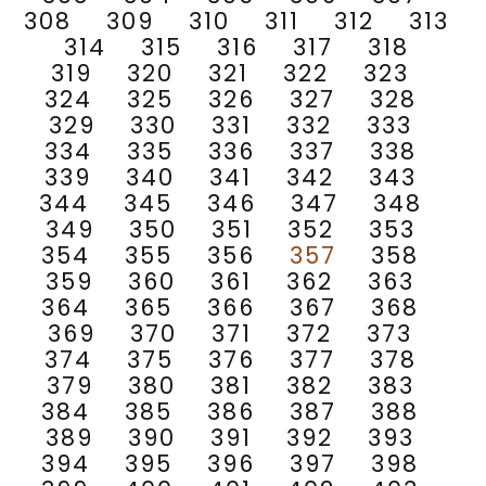
308
309
310
311
312
313
314
315
316
317
318
319
320
321
322
323
324
325
326
327
328
329
330
331
332
333
334
335
336
337
338
339
340
341
342
343
344
345
346
347
348
349
350
351
352
353
354
355
356
357
358
359
360
361
362
363
364
365
366
367
368
369
370
371
372
373
374
375
376
377
378
379
380
381
382
383
384
385
386
387
388
389
390
391
392
393
394
395
396
397
398