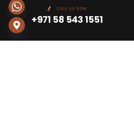
CALL US NOW
+971 58 543 1551
AL QUOZ INDUSTRIAL AREA 3 – DUBAI
GET DIRECTION