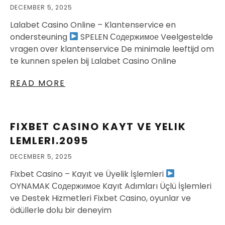
DECEMBER 5, 2025
Lalabet Casino Online – Klantenservice en
ondersteuning
SPELEN Содержимое Veelgestelde
vragen over klantenservice De minimale leeftijd om
te kunnen spelen bij Lalabet Casino Online
READ MORE
FIXBET CASINO KAYT VE YELIK
LEMLERI.2095
DECEMBER 5, 2025
Fixbet Casino – Kayıt ve Üyelik İşlemleri
OYNAMAK Содержимое Kayıt Adımları Üçlü İşlemleri
ve Destek Hizmetleri Fixbet Casino, oyunlar ve
ödüllerle dolu bir deneyim