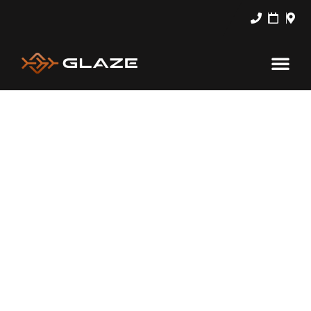
CONTACT US