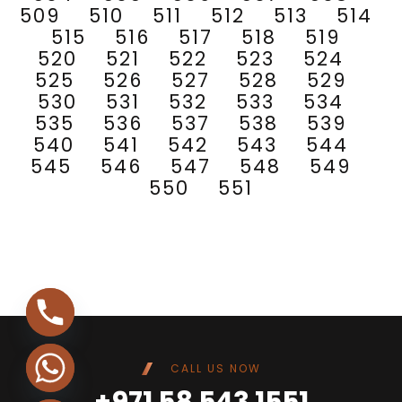
509
510
511
512
513
514
515
516
517
518
519
520
521
522
523
524
525
526
527
528
529
530
531
532
533
534
535
536
537
538
539
540
541
542
543
544
545
546
547
548
549
550
551
CALL US NOW
+971 58 543 1551