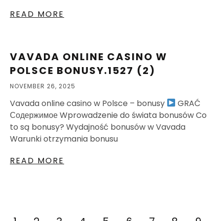
READ MORE
VAVADA ONLINE CASINO W
POLSCE BONUSY.1527 (2)
NOVEMBER 26, 2025
Vavada online casino w Polsce – bonusy
GRAĆ
Содержимое Wprowadzenie do świata bonusów Co
to są bonusy? Wydajność bonusów w Vavada
Warunki otrzymania bonusu
READ MORE