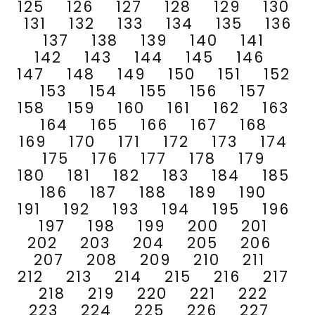
125
126
127
128
129
130
131
132
133
134
135
136
137
138
139
140
141
142
143
144
145
146
147
148
149
150
151
152
153
154
155
156
157
158
159
160
161
162
163
164
165
166
167
168
169
170
171
172
173
174
175
176
177
178
179
180
181
182
183
184
185
186
187
188
189
190
191
192
193
194
195
196
197
198
199
200
201
202
203
204
205
206
207
208
209
210
211
212
213
214
215
216
217
218
219
220
221
222
223
224
225
226
227