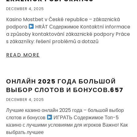
DECEMBER 4, 2025
Kasino Mostbet v České republice – zákaznická
podpora
HRÁT Содержимое Kontaktní informace
a způsoby kontaktování zákaznické podpory Práce
s zákazníky: řešení problémů a dotazů
READ MORE
ОНЛАЙН 2025 ГОДА БОЛЬШОЙ
ВЫБОР СЛОТОВ И БОНУСОВ.657
DECEMBER 4, 2025
Лучшие казино онлайн 2025 года – большой выбор
слотов и бонусов
ИГРАТЬ Содержимое Топ-5
казино с лучшими условиями для игроков Важно! Как
выбрать лучшее