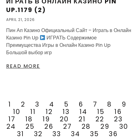
ИГРАТЬ В ОНЛАЙН КАЗИНО PIN
UP.1179 (2)
APRIL 21, 2026
Пин Ап Казино Официальный Сайт – Играть в Онлайн
Казино Pin Up
ИГРАТЬ Содержимое
Преимущества Игры в Онлайн Казино Pin Up
Большой выбор игр
READ MORE
1
2
3
4
5
6
7
8
9
10
11
12
13
14
15
16
17
18
19
20
21
22
23
24
25
26
27
28
29
30
31
32
33
34
35
36