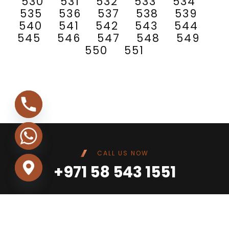
530
531
532
533
534
535
536
537
538
539
540
541
542
543
544
545
546
547
548
549
550
551
CALL US NOW
+971 58 543 1551