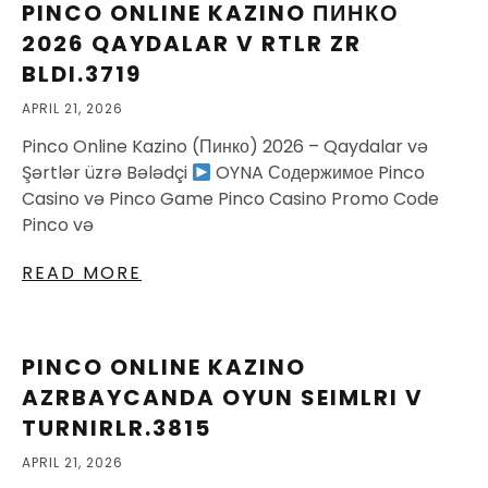
PINCO ONLINE KAZINO ПИНКО
2026 QAYDALAR V RTLR ZR
BLDI.3719
APRIL 21, 2026
Pinco Online Kazino (Пинко) 2026 – Qaydalar və
Şərtlər üzrə Bələdçi
OYNA Содержимое Pinco
Casino və Pinco Game Pinco Casino Promo Code
Pinco və
READ MORE
PINCO ONLINE KAZINO
AZRBAYCANDA OYUN SEIMLRI V
TURNIRLR.3815
APRIL 21, 2026