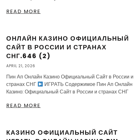
READ MORE
ОНЛАЙН КАЗИНО ОФИЦИАЛЬНЫЙ
САЙТ В РОССИИ И СТРАНАХ
СНГ.646 (2)
APRIL 21, 2026
Пин Ап Онлайн Казино Официальный Сайт в России и
странах СНГ
ИГРАТЬ Содержимое Пин Ап Онлайн
Казино: Официальный Сайт в России и странах СНГ
READ MORE
КАЗИНО ОФИЦИАЛЬНЫЙ САЙТ