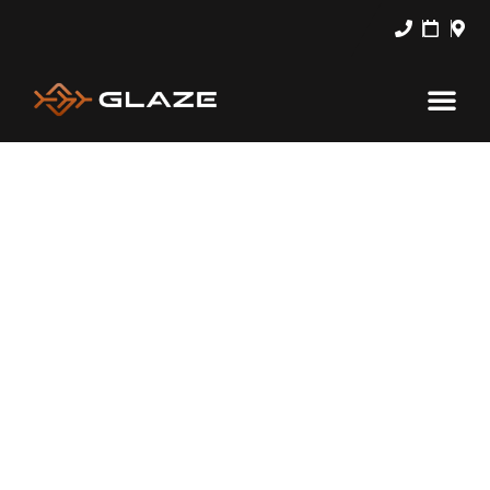
CONTACT US