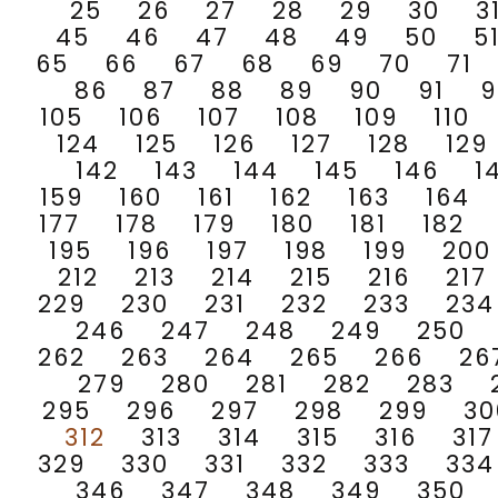
25
26
27
28
29
30
3
45
46
47
48
49
50
5
65
66
67
68
69
70
71
86
87
88
89
90
91
9
105
106
107
108
109
110
124
125
126
127
128
129
142
143
144
145
146
1
159
160
161
162
163
164
177
178
179
180
181
182
195
196
197
198
199
200
212
213
214
215
216
217
229
230
231
232
233
234
246
247
248
249
250
262
263
264
265
266
26
279
280
281
282
283
295
296
297
298
299
30
312
313
314
315
316
317
329
330
331
332
333
334
346
347
348
349
350