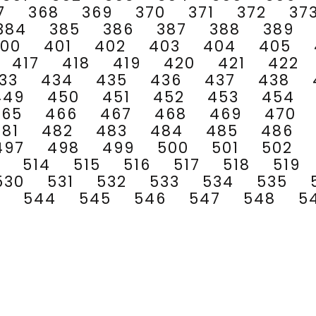
7
368
369
370
371
372
37
384
385
386
387
388
389
00
401
402
403
404
405
417
418
419
420
421
422
33
434
435
436
437
438
449
450
451
452
453
454
465
466
467
468
469
470
81
482
483
484
485
486
497
498
499
500
501
502
514
515
516
517
518
519
530
531
532
533
534
535
3
544
545
546
547
548
5