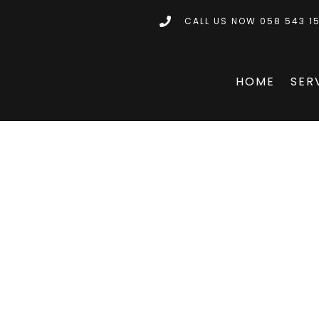
CALL US NOW 058 543 1
HOME
SER