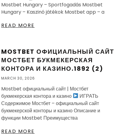
Mostbet Hungary – Sportfogadás Mostbet
Hungary – Kaszinó játékok Mostbet app – a
READ MORE
MOSTBET ОФИЦИАЛЬНЫЙ САЙТ
МОСТБЕТ БУКМЕКЕРСКАЯ
КОНТОРА И КАЗИНО.1892 (2)
MARCH 30, 2026
Mostbet официальный сайт | Мостбет
букмекерская контора и казино
ИГРАТЬ
Содержимое Мостбет – официальный сайт
букмекерской конторы и казино Описание и
функции Mostbet Преимущества
READ MORE