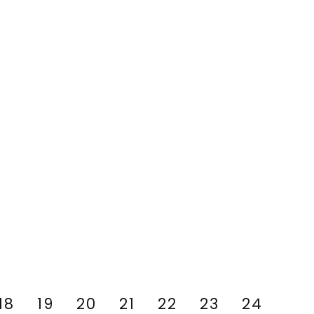
18
19
20
21
22
23
24