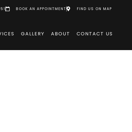
551
BOOK AN APPOINTMENT
FIND US ON MAP
VICES
GALLERY
ABOUT
CONTACT US