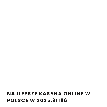
NAJLEPSZE KASYNA ONLINE W
POLSCE W 2025.31186