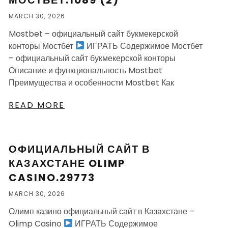
MARCH 30, 2026
Mostbet – официальный сайт букмекерской
конторы Мостбет
ИГРАТЬ Содержимое Мостбет
– официальный сайт букмекерской конторы
Описание и функциональность Mostbet
Преимущества и особенности Mostbet Как
READ MORE
ОФИЦИАЛЬНЫЙ САЙТ В
КАЗАХСТАНЕ OLIMP
CASINO.29773
MARCH 30, 2026
Олимп казино официальный сайт в Казахстане –
Olimp Casino
ИГРАТЬ Содержимое